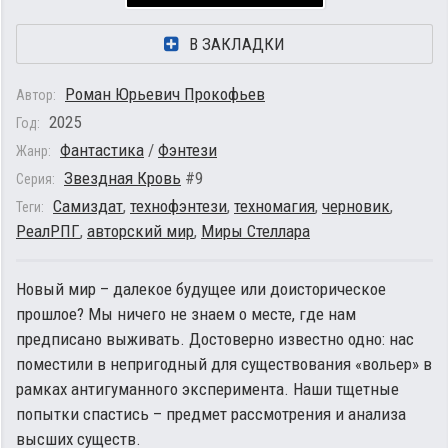
В ЗАКЛАДКИ
Роман Юрьевич Прокофьев
Автор:
2025
Год:
Фантастика
/
Фэнтези
Жанр:
Звездная Кровь
#9
Серия:
Самиздат
,
технофэнтези
,
техномагия
,
черновик
,
Теги:
РеалРПГ
,
авторский мир
,
Миры Стеллара
Новый мир – далекое будущее или доисторическое
прошлое? Мы ничего не знаем о месте, где нам
предписано выживать. Достоверно известно одно: нас
поместили в непригодный для существования «вольер» в
рамках антигуманного эксперимента. Наши тщетные
попытки спастись – предмет рассмотрения и анализа
высших существ.