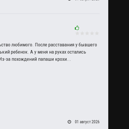
ьство любимого. После расставания у бывшего
кий ребенок. А у меня на руках остались
Из-за похождений папаши крохи...
01 август 2026