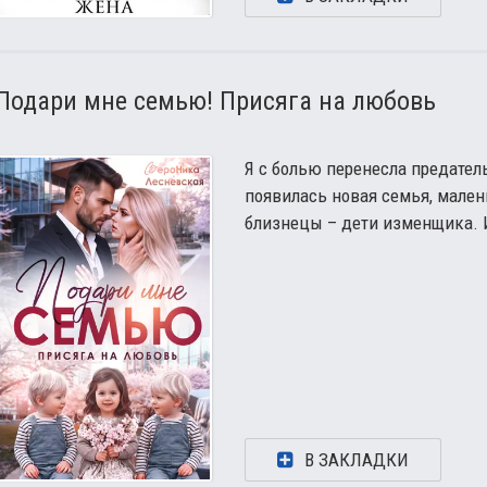
Подари мне семью! Присяга на любовь
Я с болью перенесла предател
появилась новая семья, малень
близнецы – дети изменщика. 
В ЗАКЛАДКИ