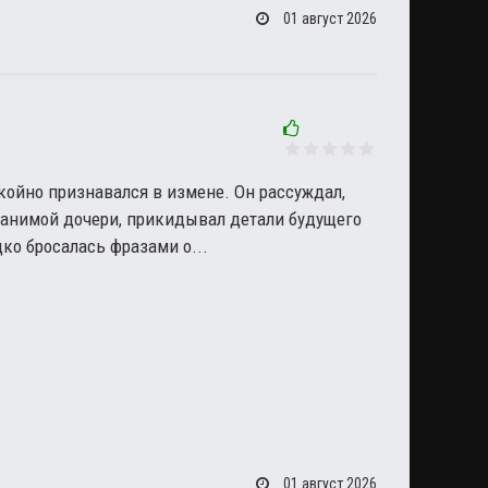
01 август 2026
окойно признавался в измене. Он рассуждал,
ранимой дочери, прикидывал детали будущего
ко бросалась фразами о...
01 август 2026