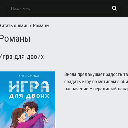
Читать онлайн
» Романы
Романы
Игра для двоих
Виола предвкушает радость тв
создать игру по мотивам люб
назначение – нерадивый напар