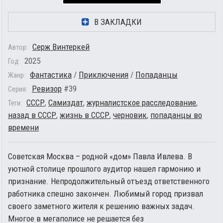
В ЗАКЛАДКИ
Серж Винтеркей
Автор:
2025
Год:
Фантастика
/
Приключения
/
Попаданцы
Жанр:
Ревизор
#39
Серия:
СССР
,
Самиздат
,
журналистское расследование
,
Теги:
назад в СССР
,
жизнь в СССР
,
черновик
,
попаданцы во
времени
Советская Москва – родной «дом» Павла Ивлева. В
уютной столице прошлого аудитор нашел гармонию и
признание. Непродолжительный отъезд ответственного
работника спешно закончен. Любимый город призвал
своего заметного жителя к решению важных задач.
Многое в мегаполисе не решается без