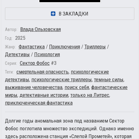
В ЗАКЛАДКИ
Влада Ольховская
Автор:
2025
Год:
Фантастика
/
Приключения
/
Триллеры
/
Жанр:
Детективы
/
Психология
Сектор Фобос
#3
Серия:
смертельная опасность
,
психологические
Теги:
детективы
,
психологические триллеры
,
темные силы
,
выживание человечества
,
поиск себя
,
фантастические
миры
,
детективные истории
,
только на Литрес
,
приключенческая фантастика
Долгие годы аномальная зона под названием Сектор
Фобос поглотила множество экспедиций. Однако именно
здесь расположена станция «Слепой Прометей», которая