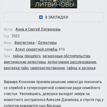
В ЗАКЛАДКИ
Анна и Сергей Литвиновы
Автор:
2025
Год:
Фантастика
/
Детективы
Жанр:
Агент секретной службы
#14
Серия:
тайны прошлого
,
загадочные обстоятельства
,
Теги:
мистические детективы
,
детективное расследование
,
разгадка тайн
,
сверхъестественное
,
тайны и загадки
Варвара Кононова приняла решение навсегда покончить
со службой в суперсекретной комиссии ради семейного
счастья. Уволившись, девушка выходит замуж за
известного экстрасенса Алексея Данилова, а спустя год у
супругов рождается сын Арсюша.