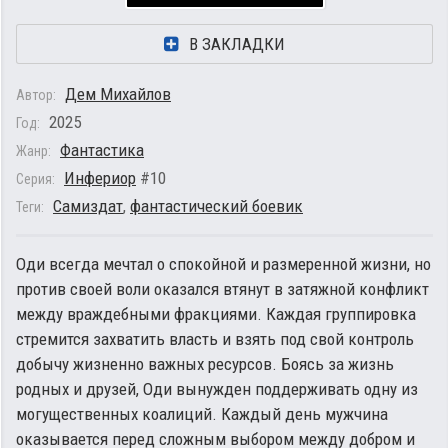
В ЗАКЛАДКИ
Дем Михайлов
Автор:
2025
Год:
Фантастика
Жанр:
Инфериор
#10
Серия:
Самиздат
,
фантастический боевик
Теги:
Оди всегда мечтал о спокойной и размеренной жизни, но
против своей воли оказался втянут в затяжной конфликт
между враждебными фракциями. Каждая группировка
стремится захватить власть и взять под свой контроль
добычу жизненно важных ресурсов. Боясь за жизнь
родных и друзей, Оди вынужден поддерживать одну из
могущественных коалиций. Каждый день мужчина
оказывается перед сложным выбором между добром и