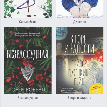
Сильнейшие
Душелов
Безрассудная
В горе и радости