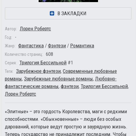
В ЗАКЛАДКИ
Лорен Робертс
Автор:
-
Год:
Фантастика
/
Фэнтези
/
Романтика
Жанр:
608
Количество страниц:
Трилогия Бессильной
#1
Серия:
Зарубежное фэнтези
,
Современные любовные
Теги:
романы
,
Зарубежные любовные романы
,
Любовно-
фантастические романы
,
фэнтези
,
Трилогия Бессильной
,
Лорен Робертс
«Элитные» – это гордость Королевства, маги с редкими
способностями. «Обыкновенные» – люди без особых
дарований, которые ведут простую и заурядную жизнь.
Теперь государство не принадлежит последним. Чтобы