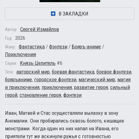
В ЗАКЛАДКИ
Сергей Измайлов
Автор:
2026
Год:
Фантастика
/
Фэнтези
/
Бояръ-аниме
/
Жанр:
Приключения
Князь Целитель
#6
Серия:
авторский мир
,
боевая фантастика
,
боевое фэнтези
,
Теги:
бояръаниме
,
городское фэнтези
,
магический мир
,
магия
и приключения
,
приключения
,
развитие героя
,
сильный
герой
,
становление героя
,
фэнтези
Иван, Матвей и Стас осуществляли вылазку в зону
Аномалии. Они пробирались сквозь болото, кишащее
монстрами. Когда один из них напал на Ивана, его
приятели тут же вскинули ружья с готовностью