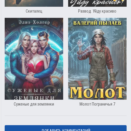
Скиталец
Развод. Уйду красиво
Суженые для землянки
Молот Пограничья 7