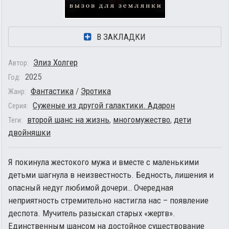
В ЗАКЛАДКИ
Элиз Холгер
Автор:
2025
Год:
Фантастика
/
Эротика
Жанр:
Суженые из другой галактики. Адарон
Серия:
второй шанс на жизнь
,
многомужество
,
дети
Теги:
двойняшки
Я покинула жестокого мужа и вместе с маленькими
детьми шагнула в неизвестность. Бедность, лишения и
опасный недуг любимой дочери… Очередная
неприятность стремительно настигла нас – появление
деспота. Мучитель разыскал старых «жертв».
Единственным шансом на достойное существование