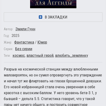
В ЗАКЛАДКИ
Эмили Гунн
Автор:
2025
Год:
Фантастика
/
Юмор
Жанр:
Без серии
Серия:
космос
,
властный герой
,
влюбить_землянку
Теги:
Разрыв на космической станции между влюбленными
маловероятен, но он сумел опровергнуть это утверждение
и начал тут же флиртовать на глазах брошенной девушки.
Его новой избранницей стала очень уверенная в себе
красотка с высоким баллом. У него уровень бета-3.1, у
бывшей – дельта 5.5. Статистика говорит, что у такой
пары нет ничего общего, и построить совместное