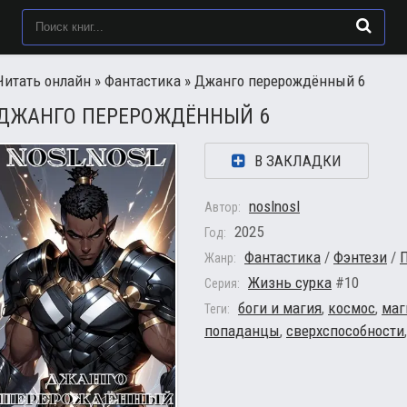
Читать онлайн
»
Фантастика
» Джанго перерождённый 6
ДЖАНГО ПЕРЕРОЖДЁННЫЙ 6
В ЗАКЛАДКИ
noslnosl
Автор:
2025
Год:
Фантастика
/
Фэнтези
/
Жанр:
Жизнь сурка
#10
Серия:
боги и магия
,
космос
,
маг
Теги:
попаданцы
,
сверхспособности