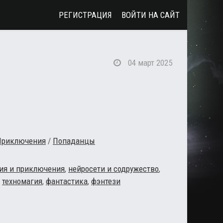
РЕГИСТРАЦИЯ
ВОЙТИ НА САЙТ
04 март 2025
Приключения
/
Попаданцы
ия и приключения
,
нейросети и содружество
,
,
техномагия
,
фантастика
,
фэнтези