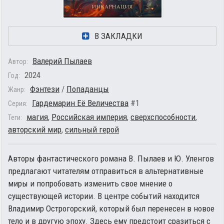
В ЗАКЛАДКИ
Валерий Пылаев
Автор:
2024
Год:
Фэнтези
/
Попаданцы
Жанр:
Гардемарин Её Величества
#1
Серия:
магия
,
Российская империя
,
сверхспособности
,
Теги:
авторский мир
,
сильный герой
Авторы фантастического романа В. Пылаев и Ю. Уленгов
предлагают читателям отправиться в альтернативные
миры и попробовать изменить свое мнение о
существующей истории. В центре событий находится
Владимир Острогорский, который был перенесен в новое
тело и в другую эпоху. Здесь ему предстоит сразиться с