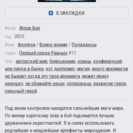
В ЗАКЛАДКИ
Жорж Бор
Автор:
2025
Год:
Фэнтези
/
Бояръ-аниме
/
Попаданцы
Жанр:
Первый среди Равных
#11
Серия:
авторский мир
,
бояръаниме
,
кланы
,
конференция
Теги:
или пауки в банке
,
кот дипломат
,
магия
,
много архимагов
не бывает когда это твои архимаги
,
может ярику
девушку
,
не обижайте нюшу
,
попаданцы
,
развитие героя
,
сильный герой
Под моим контролем находятся сильнейшие маги мира.
По моему короткому зову в бой поднимутся лучшие
дружинники окрестностей. Я в силах использовать
редчайшие и мощнейшие артефакты мироздания. И