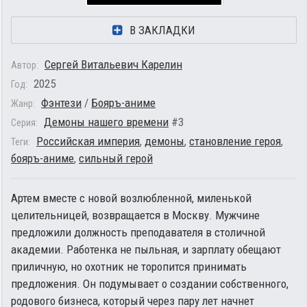
В ЗАКЛАДКИ
Сергей Витальевич Карелин
Автор:
2025
Год:
Фэнтези
/
Бояръ-аниме
Жанр:
Демоны нашего времени
#3
Серия:
Российская империя
,
демоны
,
становление героя
,
Теги:
бояръ-аниме
,
сильный герой
Артем вместе с новой возлюбленной, миленькой
целительницей, возвращается в Москву. Мужчине
предложили должность преподавателя в столичной
академии. Работенка не пыльная, и зарплату обещают
приличную, но охотник не торопится принимать
предложения. Он подумывает о создании собственного,
родового бизнеса, который через пару лет начнет