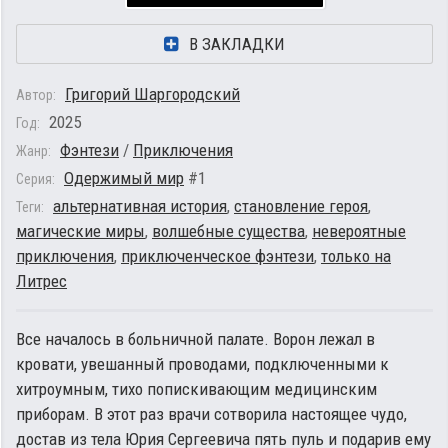
В ЗАКЛАДКИ
Григорий Шаргородский
Автор:
2025
Год:
Фэнтези
/
Приключения
Жанр:
Одержимый мир
#1
Серия:
альтернативная история
,
становление героя
,
Теги:
магические миры
,
волшебные существа
,
невероятные
приключения
,
приключенческое фэнтези
,
только на
Литрес
Все началось в больничной палате. Ворон лежал в
кровати, увешанный проводами, подключенными к
хитроумным, тихо попискивающим медицинским
приборам. В этот раз врачи сотворила настоящее чудо,
достав из тела Юрия Сергеевича пять пуль и подарив ему