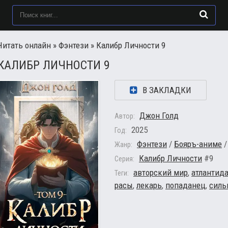
Читать онлайн
»
Фэнтези
» Калибр Личности 9
КАЛИБР ЛИЧНОСТИ 9
В ЗАКЛАДКИ
Джон Голд
Автор:
2025
Год:
Фэнтези
/
Бояръ-аниме
Жанр:
Калибр Личности
#9
Серия:
авторский мир
,
атлантид
Теги:
расы
,
лекарь
,
попаданец
,
силь