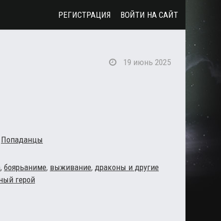
РЕГИСТРАЦИЯ
ВОЙТИ НА САЙТ
19 июнь 2025
/
Попаданцы
а
,
боярьаниме
,
выживание
,
драконы и другие
ный герой