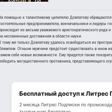
За помощью к талантливому целителю Довлатову обращаются
состоятельные предприниматели, военачальники и лидеры гос
происходит из весьма уважаемого аристократического рода 
за несомненные достижения в области науки.
К тому же только Довлатову удалось освободиться из простр
Олимпом. Отныне мужчине предстоит существовать в ином из
самом себе новые возможности. Ему придется также покорить
победить могущественного противника, представляющего огр
Бесплатный доступ к Литрес 
2 месяца Литрес Подписки по промокоду
тысячи книг бесплатно.