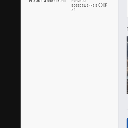
Его омега вне закона
Ревизор:
возвращение в СССР
54