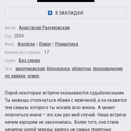
В ЗАКЛАДКИ
Анастасия Разумовская
Автор:
2024
Год:
Фэнтези
/
Юмор
/
Романтика
Жанр:
17
Количество страниц:
Без серии
Серия:
аразумовская
,
блондинка
,
оборотни
,
произведение
Теги:
по заявке
,
юмор
Порой некоторые встречи оказываются судьбоносными.
Ты можешь столкнуться лбами с мужчиной, а он окажется
тем самым, которого ты искала всю жизнь. А может
получиться иначе – это как раз мой случай. Наша встреча
ничем хорошим не закончилась. Более того, она стала
началом целой череды далеко не самых приятных