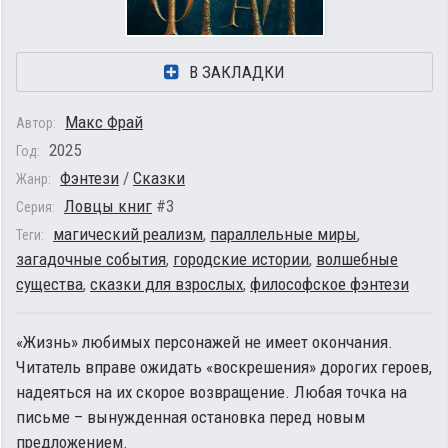
В ЗАКЛАДКИ
Макс Фрай
Автор:
2025
Год:
Фэнтези
/
Сказки
Жанр:
Ловцы книг
#3
Серия:
магический реализм
,
параллельные миры
,
Теги:
загадочные события
,
городские истории
,
волшебные
существа
,
сказки для взрослых
,
философское фэнтези
«Жизнь» любимых персонажей не имеет окончания.
Читатель вправе ожидать «воскрешения» дорогих героев,
надеяться на их скорое возвращение. Любая точка на
письме – вынужденная остановка перед новым
предложением.