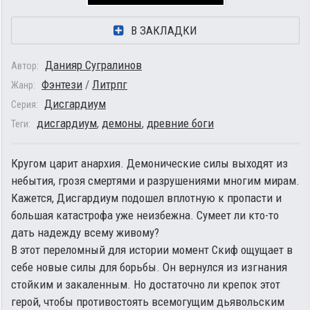
В ЗАКЛАДКИ
Данияр Сугралинов
Автор:
Фэнтези
/
Литрпг
Жанр:
Дисгардиум
Серия:
дисгардиум
,
демоны
,
древние боги
Теги:
Кругом царит анархия. Демонические силы выходят из
небытия, грозя смертями и разрушениями многим мирам.
Кажется, Дисгардиум подошел вплотную к пропасти и
большая катастрофа уже неизбежна. Сумеет ли кто-то
дать надежду всему живому?
В этот переломный для истории момент Скиф ощущает в
себе новые силы для борьбы. Он вернулся из изгнания
стойким и закаленным. Но достаточно ли крепок этот
герой, чтобы противостоять всемогущим дьявольским