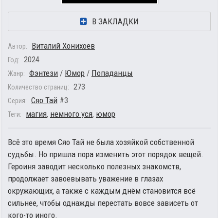
В ЗАКЛАДКИ
Виталий Хонихоев
Автор:
2024
Год:
Фэнтези
/
Юмор
/
Попаданцы
Жанр:
273
Количество страниц:
Сяо Тай
#3
Серия:
магия
,
немного уся
,
юмор
Теги:
Всё это время Сяо Тай не была хозяйкой собственной
судьбы. Но пришла пора изменить этот порядок вещей.
Героиня заводит несколько полезных знакомств,
продолжает завоевывать уважение в глазах
окружающих, а также с каждым днём становится всё
сильнее, чтобы однажды перестать вовсе зависеть от
кого-то иного.