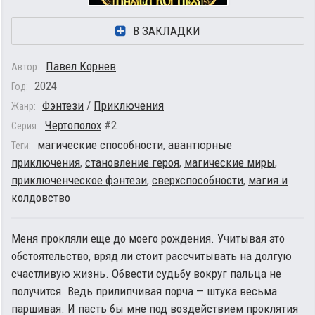
В ЗАКЛАДКИ
Павел Корнев
Автор:
2024
Год:
Фэнтези
/
Приключения
Жанр:
Чертополох
#2
Серия:
магические способности
,
авантюрные
Теги:
приключения
,
становление героя
,
магические миры
,
приключенческое фэнтези
,
сверхспособности
,
магия и
колдовство
Меня прокляли еще до моего рождения. Учитывая это
обстоятельство, вряд ли стоит рассчитывать на долгую
счастливую жизнь. Обвести судьбу вокруг пальца не
получится. Ведь прилипчивая порча — штука весьма
паршивая. И пасть бы мне под воздействием проклятия