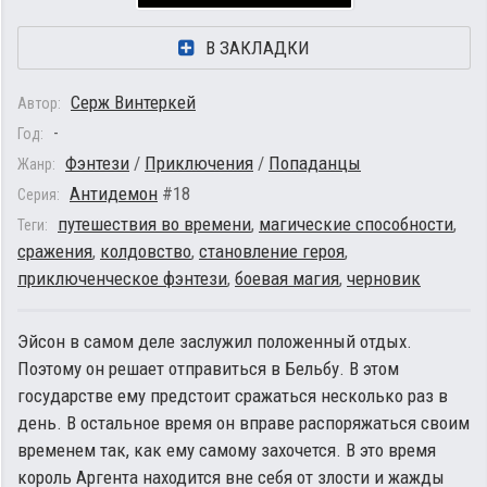
В ЗАКЛАДКИ
Серж Винтеркей
Автор:
-
Год:
Фэнтези
/
Приключения
/
Попаданцы
Жанр:
Антидемон
#18
Серия:
путешествия во времени
,
магические способности
,
Теги:
сражения
,
колдовство
,
становление героя
,
приключенческое фэнтези
,
боевая магия
,
черновик
Эйсон в самом деле заслужил положенный отдых.
Поэтому он решает отправиться в Бельбу. В этом
государстве ему предстоит сражаться несколько раз в
день. В остальное время он вправе распоряжаться своим
временем так, как ему самому захочется. В это время
король Аргента находится вне себя от злости и жажды