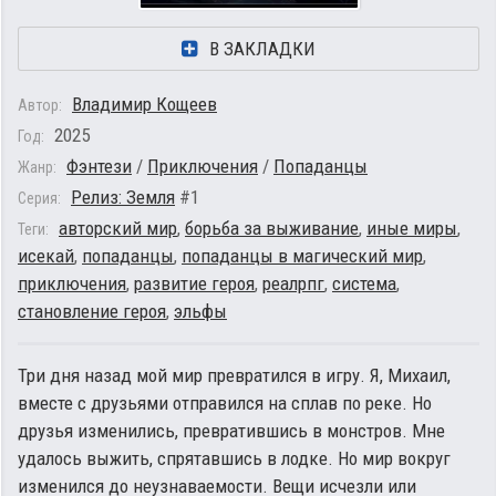
В ЗАКЛАДКИ
Владимир Кощеев
Автор:
2025
Год:
Фэнтези
/
Приключения
/
Попаданцы
Жанр:
Релиз: Земля
#1
Серия:
авторский мир
,
борьба за выживание
,
иные миры
,
Теги:
исекай
,
попаданцы
,
попаданцы в магический мир
,
приключения
,
развитие героя
,
реалрпг
,
система
,
становление героя
,
эльфы
Три дня назад мой мир превратился в игру. Я, Михаил,
вместе с друзьями отправился на сплав по реке. Но
друзья изменились, превратившись в монстров. Мне
удалось выжить, спрятавшись в лодке. Но мир вокруг
изменился до неузнаваемости. Вещи исчезли или