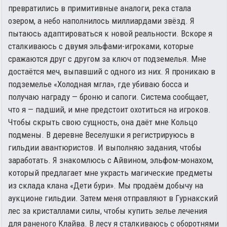
превратились в примитивные аналоги, река стала
озером, а небо наполнилось миллиардами звёзд. Я
пытаюсь адаптироваться к новой реальности. Вскоре я
сталкиваюсь с двумя эльфами-игроками, которые
сражаются друг с другом за ключ от подземелья. Мне
достаётся меч, выпавший с одного из них. Я проникаю в
подземелье «Холодная мгла», где убиваю босса и
получаю награду — броню и сапоги. Система сообщает,
что я — падший, и мне предстоит охотиться на игроков.
Чтобы скрыть свою сущность, она даёт мне Кольцо
подмены. В деревне Веселушки я регистрируюсь в
гильдии авантюристов. И выполняю задания, чтобы
заработать. Я знакомлюсь с Айвином, эльфом-монахом,
который предлагает мне украсть магические предметы
из склада клана «Дети бури». Мы продаём добычу на
аукционе гильдии. Затем меня отправляют в Гурнакский
лес за кристаллами силы, чтобы купить зелье лечения
для раненого Клайва. В лесу я сталкиваюсь с оборотнями