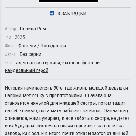
В ЗАКЛАДКИ
Полина Ром
Автор:
2025
Год:
Фэнтези
/
Попаданцы
Жанр:
Без серии
Серия:
адекватная героиня
,
бытовое фэнтези
,
Теги:
неидеальный герой
История начинается в 90-е, где жизнь молодой девушки
напоминает гонку с препятствиями. Сначала она
становится нянькой для младшей сестры, потом тащит
на себе семью, пока мать работает на износ. Затем отец
спивается, мама умирает, и все заботы о сестре, ее детях
и их будущем ложатся на плечи героини. Она пашет на
заводе, как вол, и в итоге почти отказывается от личной