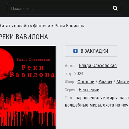
Читать онлайн
»
Фэнтези
» Реки Вавилона
РЕКИ ВАВИЛОНА
В ЗАКЛАДКИ
Влада Ольховская
Автор:
2024
Год:
Фэнтези
/
Ужасы
/
Мист
Жанр:
Без серии
Серия:
параллельные миры
,
заг
Теги:
волшебные миры
,
охота на не