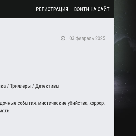
РЕГИСТРАЦИЯ
ВОЙТИ НА САЙТ
03 февраль 2025
ика
/
Триллеры
/
Детективы
адочные события
,
мистические убийства
,
хоррор
,
чисть