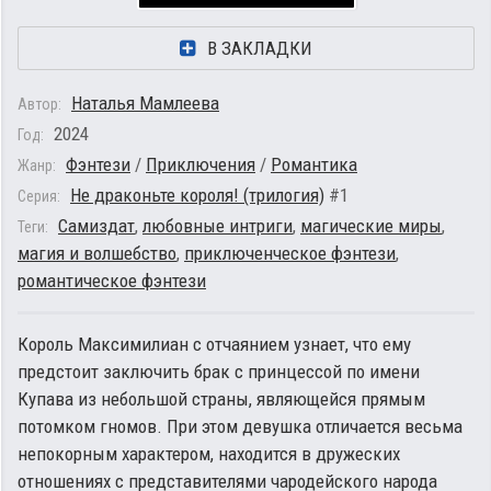
В ЗАКЛАДКИ
Наталья Мамлеева
Автор:
2024
Год:
Фэнтези
/
Приключения
/
Романтика
Жанр:
Не драконьте короля! (трилогия)
#1
Серия:
Самиздат
,
любовные интриги
,
магические миры
,
Теги:
магия и волшебство
,
приключенческое фэнтези
,
романтическое фэнтези
Король Максимилиан с отчаянием узнает, что ему
предстоит заключить брак с принцессой по имени
Купава из небольшой страны, являющейся прямым
потомком гномов. При этом девушка отличается весьма
непокорным характером, находится в дружеских
отношениях с представителями чародейского народа