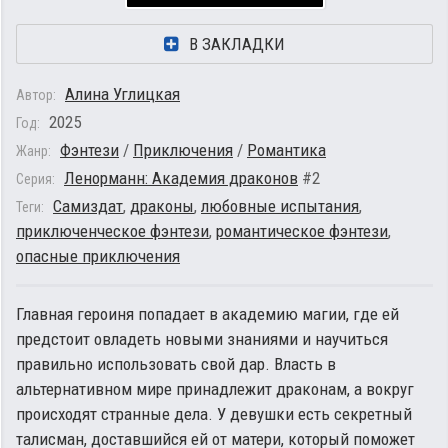
В ЗАКЛАДКИ
Алина Углицкая
Автор:
2025
Год:
Фэнтези
/
Приключения
/
Романтика
Жанр:
Ленорманн: Академия драконов
#2
Серия:
Самиздат
,
драконы
,
любовные испытания
,
Теги:
приключенческое фэнтези
,
романтическое фэнтези
,
опасные приключения
Главная героиня попадает в академию магии, где ей
предстоит овладеть новыми знаниями и научиться
правильно использовать свой дар. Власть в
альтернативном мире принадлежит драконам, а вокруг
происходят странные дела. У девушки есть секретный
талисман, доставшийся ей от матери, который поможет