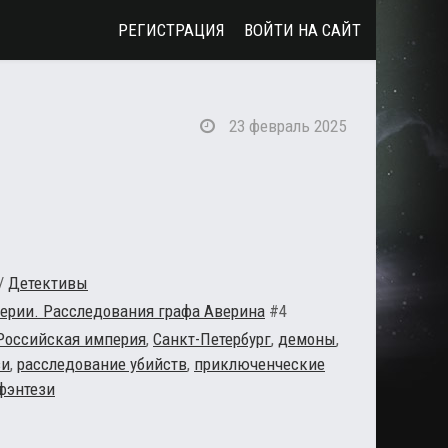
РЕГИСТРАЦИЯ
ВОЙТИ НА САЙТ
23 февраль 2025
/
Детективы
ерии. Расследования графа Аверина
#4
Российская империя
,
Санкт-Петербург
,
демоны
,
зи
,
расследование убийств
,
приключенческие
фэнтези