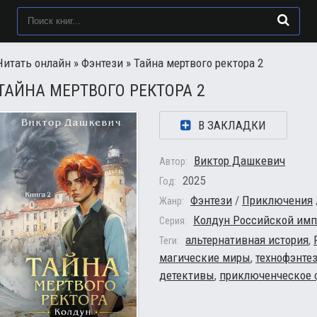
Читать онлайн
»
Фэнтези
» Тайна мертвого ректора 2
ТАЙНА МЕРТВОГО РЕКТОРА 2
В ЗАКЛАДКИ
Виктор Дашкевич
Автор:
2025
Год:
Фэнтези
/
Приключения
Жанр:
Колдун Российской имп
Серия:
альтернативная история
,
Теги:
магические миры
,
технофэнте
детективы
,
приключенческое 