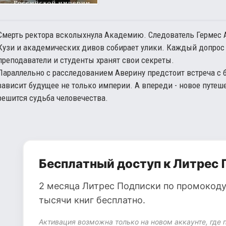
Смерть ректора всколыхнула Академию. Следователь Гермес 
Кузи и академических дивов собирает улики. Каждый допрос
преподаватели и студенты хранят свои секреты.
Параллельно с расследованием Аверину предстоит встреча с
зависит будущее не только империи. А впереди - новое путеш
решится судьба человечества.
Бесплатный доступ к Литрес 
2 месяца Литрес Подписки по промокоду
тысячи книг бесплатно.
Активация возможна только на новом аккаунте, где 