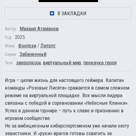
В ЗАКЛАДКИ
Михаил Атаманов
Автор:
2025
Год:
Фэнтези
/
Литрпг
Жанр:
Забаненный
Серия:
зверолюди
,
виртуальный мир
,
прокачка героя
Теги:
Игра – целая жизнь для настоящего геймера. Капитан
команды «Розовые Лисята» сражается в самом сложном
режиме на виртуальной площадке. Все мысли лидера
связаны с победой в соревновании «Небесные Клинки».
Успех в данном турнире – путь к славе и признанию в
игровом сообществе.
Но за амбициозным киберспортсменом уже начали охоту
завистники. И «руки» врагов готовы схватить за