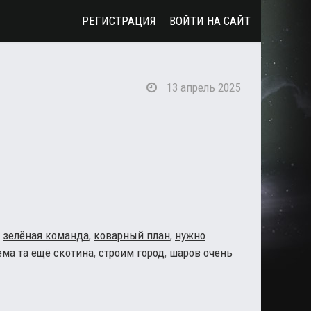
РЕГИСТРАЦИЯ
ВОЙТИ НА САЙТ
13 апрель 2025
,
зелёная команда
,
коварный план
,
нужно
ема та ещё скотина
,
строим город
,
шаров очень