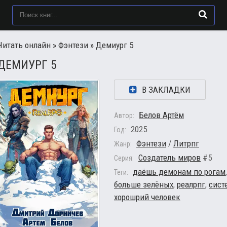
Читать онлайн
»
Фэнтези
» Демиург 5
ДЕМИУРГ 5
В ЗАКЛАДКИ
Белов Артём
Автор:
2025
Год:
Фэнтези
/
Литрпг
Жанр:
Создатель миров
#5
Серия:
даёшь демонам по рогам
Теги:
больше зелёных
,
реалрпг
,
сист
хорошрий человек