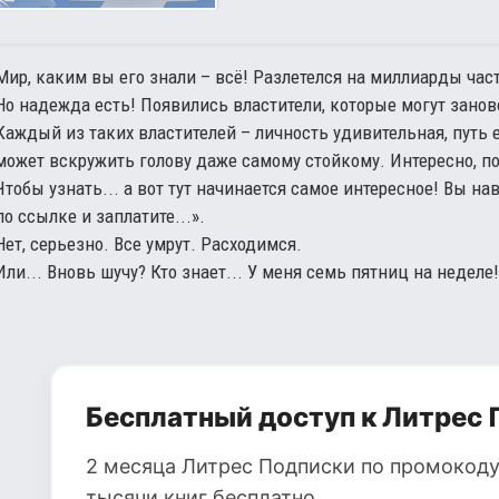
Мир, каким вы его знали – всё! Разлетелся на миллиарды част
Но надежда есть! Появились властители, которые могут зано
Каждый из таких властителей – личность удивительная, путь ег
может вскружить голову даже самому стойкому. Интересно, пол
Чтобы узнать... а вот тут начинается самое интересное! Вы на
по ссылке и заплатите...».
Нет, серьезно. Все умрут. Расходимся.
Или... Вновь шучу? Кто знает... У меня семь пятниц на неделе!
Бесплатный доступ к Литрес 
2 месяца Литрес Подписки по промокоду
тысячи книг бесплатно.