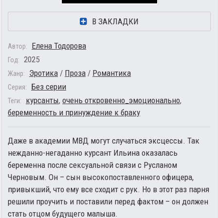
В ЗАКЛАДКИ
Елена Тодорова
Автор:
2025
Год:
Эротика
/
Проза
/
Романтика
Жанр:
Без серии
Серия:
курсанты
,
очень откровенно_эмоционально
,
Теги:
беременность и принуждение к браку
Даже в академии МВД могут случаться эксцессы. Так
нежданно-негаданно курсант Ильина оказалась
беременна после сексуальной связи с Русланом
Черновым. Он – сын высокопоставленного офицера,
привыкший, что ему все сходит с рук. Но в этот раз парня
решили проучить и поставили перед фактом – он должен
стать отцом будущего малыша.