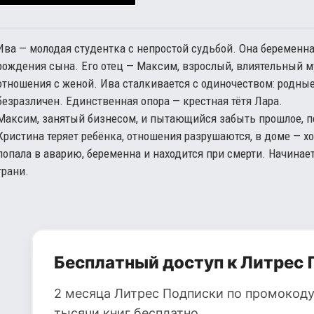
Ива — молодая студентка с непростой судьбой. Она беременн
рождения сына. Его отец — Максим, взрослый, влиятельный м
отношения с женой. Ива сталкивается с одиночеством: родные
безразличен. Единственная опора — крестная тётя Лара.
Максим, занятый бизнесом, и пытающийся забыть прошлое, п
Кристина теряет ребёнка, отношения разрушаются, в доме — хо
попала в аварию, беременна и находится при смерти. Начинает
грани.
Бесплатный доступ к Литрес 
2 месяца Литрес Подписки по промокоду
тысячи книг бесплатно.