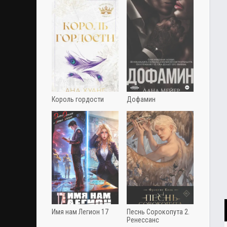
Король гордости
Дофамин
Имя нам Легион 17
Песнь Сорокопута 2.
Ренессанс