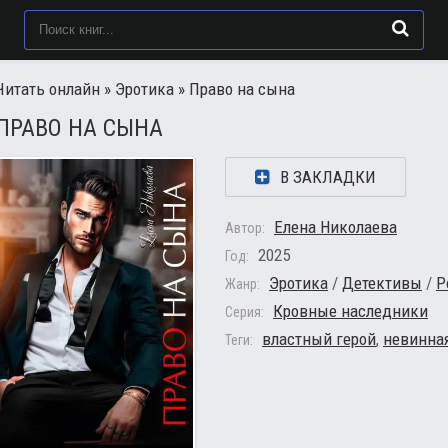
Читать онлайн
»
Эротика
» Право на сына
ПРАВО НА СЫНА
В ЗАКЛАДКИ
Елена Николаева
Автор:
2025
Год:
Эротика
/
Детективы
/
Р
Жанр:
Кровные наследники
Серия:
властный герой
,
невинная
Теги: