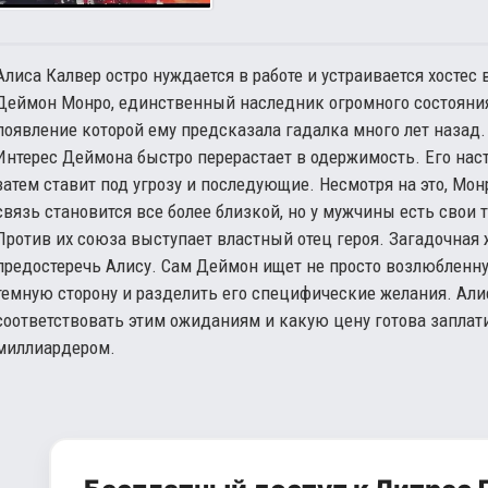
Алиса Калвер остро нуждается в работе и устраивается хостес
Деймон Монро, единственный наследник огромного состояния
появление которой ему предсказала гадалка много лет назад. 
Интерес Деймона быстро перерастает в одержимость. Его наст
затем ставит под угрозу и последующие. Несмотря на это, Мон
связь становится все более близкой, но у мужчины есть свои
Против их союза выступает властный отец героя. Загадочная
предостеречь Алису. Сам Деймон ищет не просто возлюбленн
темную сторону и разделить его специфические желания. Али
соответствовать этим ожиданиям и какую цену готова заплат
миллиардером.