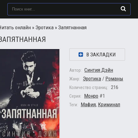
Читать онлайн
»
Эротика
» Запятнанная
ЗАПЯТНАННАЯ
В ЗАКЛАДКИ
Синтия Дэйн
Автор:
Эротика
/
Романы
Жанр:
216
Количество страниц:
Монро
#1
Серия:
Мафия
,
Криминал
Теги: