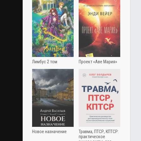
Лимбус 2 том
Проект «Аве Мария»
Новое назначение
Травма, ПТСР, КПТСР:
практическое