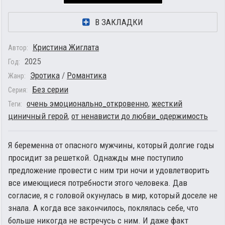
В ЗАКЛАДКИ
Кристина Жиглата
Автор:
2025
Год:
Эротика
/
Романтика
Жанр:
Без серии
Серия:
очень эмоционально_откровенно
,
жесткий
Теги:
циничный герой
,
от ненависти до любви_одержимость
Я беременна от опасного мужчины, который долгие годы
просидит за решеткой. Однажды мне поступило
предложение провести с ним три ночи и удовлетворить
все имеющиеся потребности этого человека. Дав
согласие, я с головой окунулась в мир, который доселе не
знала. А когда все закончилось, поклялась себе, что
больше никогда не встречусь с ним. И даже факт