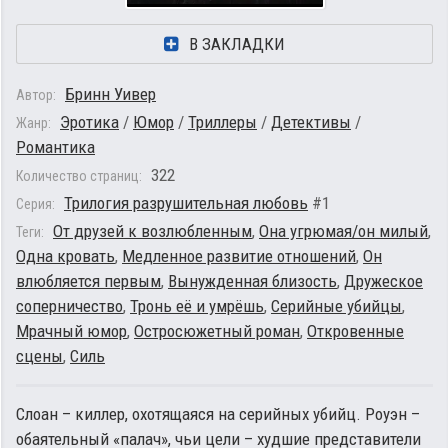
В ЗАКЛАДКИ
Бринн Уивер
Автор:
Эротика
/
Юмор
/
Триллеры
/
Детективы
/
Жанр:
Романтика
322
Количество страниц:
Трилогия разрушительная любовь
#1
Серия:
От друзей к возлюбленным
,
Она угрюмая/он милый
,
Теги:
Одна кровать
,
Медленное развитие отношений
,
Он
влюбляется первым
,
Вынужденная близость
,
Дружеское
соперничество
,
Тронь её и умрёшь
,
Серийные убийцы
,
Мрачный юмор
,
Остросюжетный роман
,
Откровенные
сцены
,
Силь
Слоан – киллер, охотящаяся на серийных убийц. Роуэн –
обаятельный «палач», чьи цели – худшие представители