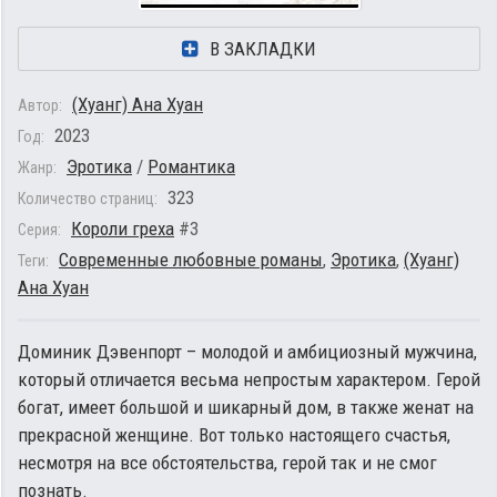
В ЗАКЛАДКИ
(Хуанг) Ана Хуан
Автор:
2023
Год:
Эротика
/
Романтика
Жанр:
323
Количество страниц:
Короли греха
#3
Серия:
Современные любовные романы
,
Эротика
,
(Хуанг)
Теги:
Ана Хуан
Доминик Дэвенпорт – молодой и амбициозный мужчина,
который отличается весьма непростым характером. Герой
богат, имеет большой и шикарный дом, в также женат на
прекрасной женщине. Вот только настоящего счастья,
несмотря на все обстоятельства, герой так и не смог
познать.