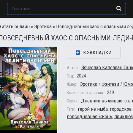
Читать онлайн
»
Эротика
» Повседневный хаос с опасными ле
ПОВСЕДНЕВНЫЙ ХАОС С ОПАСНЫМИ ЛЕДИ
В ЗАКЛАДКИ
Вячеслав Капеллан Тан
Автор:
2024
Год:
Эротика
/
Фэнтези
/
Юмо
Жанр:
249
Количество страниц:
Дневник выжившего в 
Серия:
герой не имба
,
городское
Теги:
повседневная жизнь
,
приключ