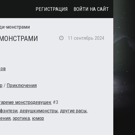
РЕГИСТРАЦИЯ
ВОЙТИ НА САЙТ
ди-монстрами
-МОНСТРАМИ
11 сентябрь 2024
ков
р
/
Приключения
гареме монстродевушек
#3
 фэнтези
,
девушкимонстры
,
другие расы
,
ения
,
эротика
,
юмор