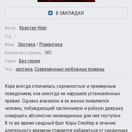
В ЗАКЛАДКИ
Кристал Норт
Автор:
-
Год:
Эротика
/
Романтика
Жанр:
382
Количество страниц:
Без серии
Серия:
эротика
,
Современные любовные романы
Теги:
Кора всегда отличалась скромностью и примерным
поведением, она никогда не нарушала установленных
правил. Однако внезапно в ее жизни появляется
человек, побуждающий застенчивую и робкую девушку
совершать абсолютно неожиданные для нее поступки.
В то же время сводный брат Коры Слейтер в течение
длительного времени старается избавиться от сердечных