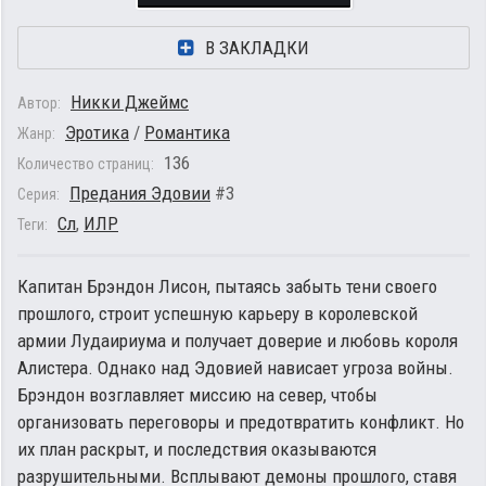
В ЗАКЛАДКИ
Никки Джеймс
Автор:
Эротика
/
Романтика
Жанр:
136
Количество страниц:
Предания Эдовии
#3
Серия:
Сл
,
ИЛР
Теги:
Капитан Брэндон Лисон, пытаясь забыть тени своего
прошлого, строит успешную карьеру в королевской
армии Лудаириума и получает доверие и любовь короля
Алистера. Однако над Эдовией нависает угроза войны.
Брэндон возглавляет миссию на север, чтобы
организовать переговоры и предотвратить конфликт. Но
их план раскрыт, и последствия оказываются
разрушительными. Всплывают демоны прошлого, ставя