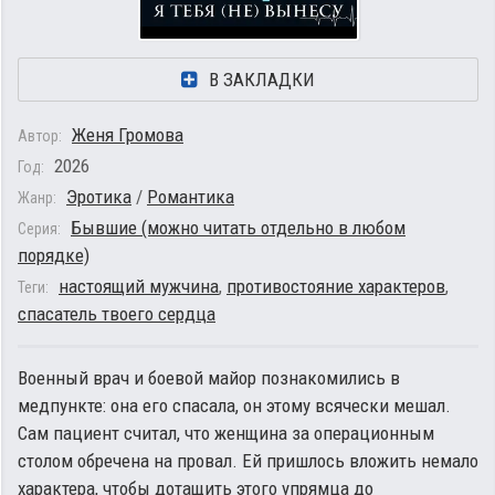
В ЗАКЛАДКИ
Женя Громова
Автор:
2026
Год:
Эротика
/
Романтика
Жанр:
Бывшие (можно читать отдельно в любом
Серия:
порядке)
настоящий мужчина
,
противостояние характеров
,
Теги:
спасатель твоего сердца
Военный врач и боевой майор познакомились в
медпункте: она его спасала, он этому всячески мешал.
Сам пациент считал, что женщина за операционным
столом обречена на провал. Ей пришлось вложить немало
характера, чтобы дотащить этого упрямца до