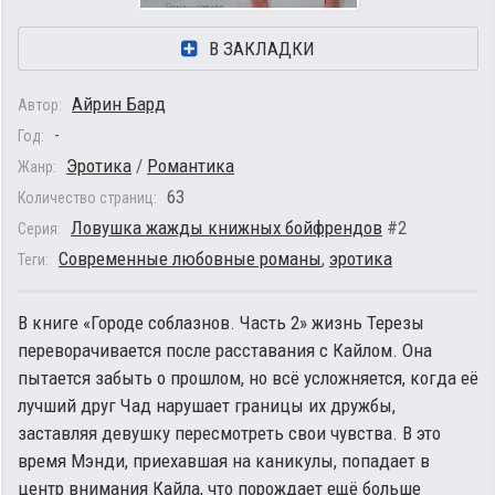
В ЗАКЛАДКИ
Айрин Бард
Автор:
-
Год:
Эротика
/
Романтика
Жанр:
63
Количество страниц:
Ловушка жажды книжных бойфрендов
#2
Серия:
Современные любовные романы
,
эротика
Теги:
В книге «Городе соблазнов. Часть 2» жизнь Терезы
переворачивается после расставания с Кайлом. Она
пытается забыть о прошлом, но всё усложняется, когда её
лучший друг Чад нарушает границы их дружбы,
заставляя девушку пересмотреть свои чувства. В это
время Мэнди, приехавшая на каникулы, попадает в
центр внимания Кайла, что порождает ещё больше