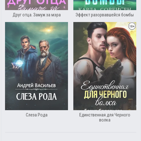
Друг отца. Замуж за мэра
Эффект разорвавшейся бомбы
Слеза Рода
Единственная для Черного
волка