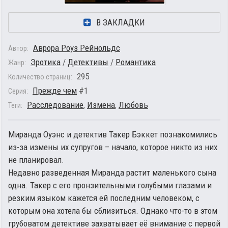
В ЗАКЛАДКИ
Аврора Роуз Рейнольдс
Автор:
Эротика
/
Детективы
/
Романтика
Жанр:
295
Количество страниц:
Прежде чем
#1
Серия:
Расследование
,
Измена
,
Любовь
Теги:
Миранда Оуэнс и детектив Такер Бэккет познакомились
из-за измены их супругов – начало, которое никто из них
не планировал.
Недавно разведенная Миранда растит маленького сына
одна. Такер с его пронзительными голубыми глазами и
резким языком кажется ей последним человеком, с
которым она хотела бы сблизиться. Однако что-то в этом
грубоватом детективе захватывает её внимание с первой