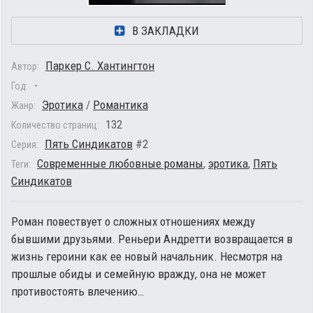
В ЗАКЛАДКИ
Паркер С. Хантингтон
Автор:
-
Год:
Эротика
/
Романтика
Жанр:
132
Количество страниц:
Пять Синдикатов
#2
Серия:
Современные любовные романы
,
эротика
,
Пять
Теги:
Синдикатов
Роман повествует о сложных отношениях между
бывшими друзьями. Реньери Андретти возвращается в
жизнь героини как ее новый начальник. Несмотря на
прошлые обиды и семейную вражду, она не может
противостоять влечению…