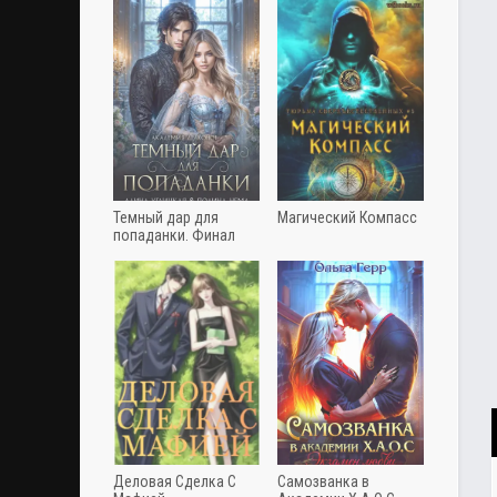
Темный дар для
Магический Компасс
попаданки. Финал
Деловая Сделка С
Самозванка в