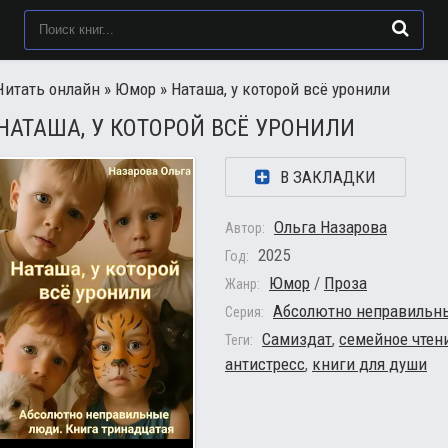
Читать онлайн
»
Юмор
» Наташа, у которой всё уронили
НАТАША, У КОТОРОЙ ВСЁ УРОНИЛИ
В ЗАКЛАДКИ
Ольга Назарова
Автор:
2025
Год:
Юмор
/
Проза
Жанр:
Абсолютно неправильн
Серия:
Самиздат
,
семейное чтен
Теги:
антистресс
,
книги для души