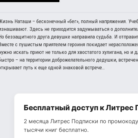
Жизнь Наташи – бесконечный «бег», полный напряжения. Уче
изнашивают. Здесь не приходится задумываться о дополнител
Но беззащитного друга девушке направила судьба. И отправит
Вместе с пушистым приятелем героиня покидает нерасполож
нужно искать приют не только для хвостатого хулигана, но и 
быстро – на территории доброжелательного дедушки, встрече
открывает путь к еще одной знаковой встрече…
Бесплатный доступ к Литрес 
2 месяца Литрес Подписки по промокоду
тысячи книг бесплатно.