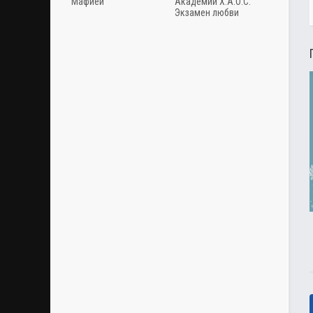
Мафией
Академии Х.А.О.С.
Экзамен любви