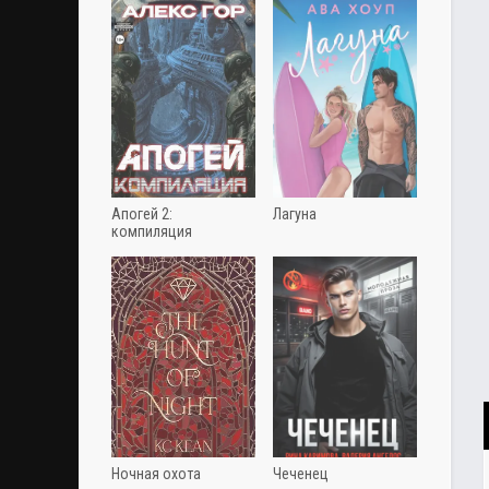
Апогей 2:
Лагуна
компиляция
Ночная охота
Чеченец