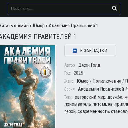
Читать онлайн
»
Юмор
» Академия Правителей 1
АКАДЕМИЯ ПРАВИТЕЛЕЙ 1
В ЗАКЛАДКИ
Джон Голд
Автор:
2025
Год:
Юмор
/
Приключения
/
П
Жанр:
Академия Правителей
#
Серия:
авторский мир
,
дружба
,
м
Теги:
призыватель питомцев
,
прикл
герой
,
современность
,
становл