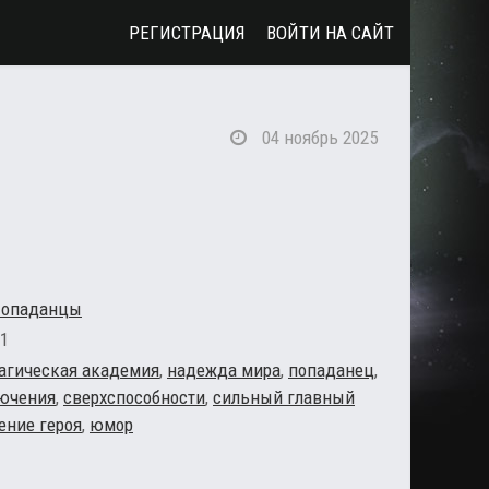
РЕГИСТРАЦИЯ
ВОЙТИ НА САЙТ
04 ноябрь 2025
опаданцы
1
агическая академия
,
надежда мира
,
попаданец
,
ючения
,
сверхспособности
,
сильный главный
ение героя
,
юмор