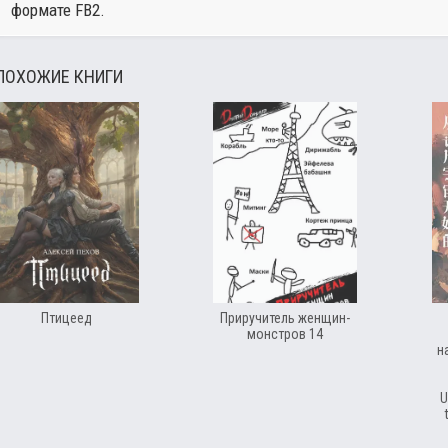
формате FB2.
ПОХОЖИЕ КНИГИ
Птицеед
Приручитель женщин-
монстров 14
н
U