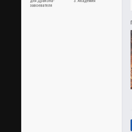
для Дракона-
3. Академия
завоевателя