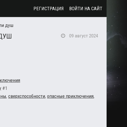
РЕГИСТРАЦИЯ
ВОЙТИ НА САЙТ
ли душ
 ДУШ
09 август 2024
ключения
у
#1
йны
,
сверхспособности
,
опасные приключения
,