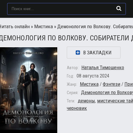
Читать онлайн
»
Мистика
» Демонология по Волкову. Собирате
ДЕМОНОЛОГИЯ ПО ВОЛКОВУ. СОБИРАТЕЛИ
В ЗАКЛАДКИ
Наталья Тимошенко
Автор:
08 августа 2024
Год:
Мистика
/
Фэнтези
/
При
Жанр:
Демонология по Волков
Серия:
демоны
,
мистические та
Теги:
черновик