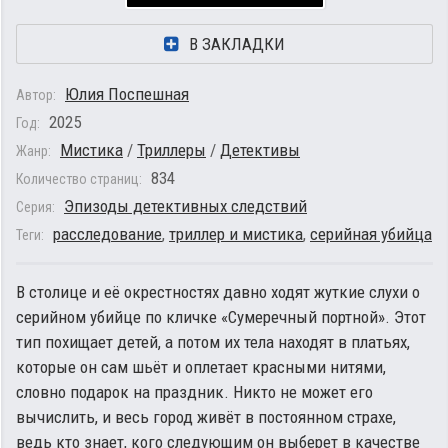
В ЗАКЛАДКИ
Юлия Поспешная
Автор:
2025
Год:
Мистика
/
Триллеры
/
Детективы
Жанр:
834
Количество страниц:
Эпизоды детективных следствий
Серия:
расследование
,
триллер и мистика
,
серийная убийца
Теги:
В столице и её окрестностях давно ходят жуткие слухи о
серийном убийце по кличке «Сумеречный портной». Этот
тип похищает детей, а потом их тела находят в платьях,
которые он сам шьёт и оплетает красными нитями,
словно подарок на праздник. Никто не может его
вычислить, и весь город живёт в постоянном страхе,
ведь кто знает, кого следующим он выберет в качестве