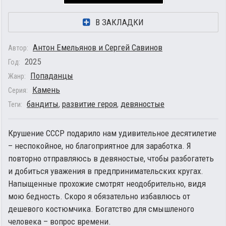
В ЗАКЛАДКИ
Антон Емельянов и Сергей Савинов
Автор:
2025
Год:
Попаданцы
Жанр:
Камень
Серия:
бандиты
,
развитие героя
,
девяностые
Теги:
Крушение СССР подарило нам удивительное десятилетие
– неспокойное, но благоприятное для заработка. Я
повторно отправляюсь в девяностые, чтобы разбогатеть
и добиться уважения в предпринимательских кругах.
Напыщенные прохожие смотрят неодобрительно, видя
мою бедность. Скоро я обязательно избавлюсь от
дешевого костюмчика. Богатство для смышленого
человека – вопрос времени.