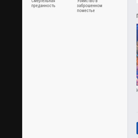
Смертельная
Убийство в
преданность
заброшенном
поместье