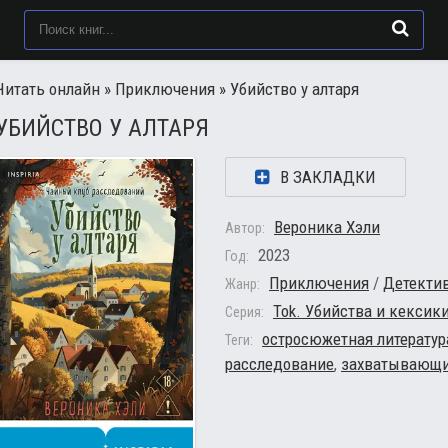
Читать онлайн
»
Приключения
» Убийство у алтаря
УБИЙСТВО У АЛТАРЯ
В ЗАКЛАДКИ
Вероника Хэли
Автор:
2023
Год:
Приключения
/
Детекти
Жанр:
Tok. Убийства и кексик
Серия:
остросюжетная литератур
Теги:
расследование
,
захватывающи