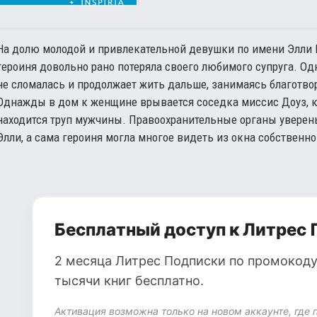
На долю молодой и привлекательной девушки по имени Элли
героиня довольно рано потеряла своего любимого супруга. Одн
не сломалась и продолжает жить дальше, занимаясь благотв
Однажды в дом к женщине врывается соседка миссис Доуз, кот
находится труп мужчины. Правоохранительные органы уверены
Элли, а сама героиня могла многое видеть из окна собственно
Бесплатный доступ к Литрес 
2 месяца Литрес Подписки по промокоду
тысячи книг бесплатно.
Активация возможна только на новом аккаунте, где 