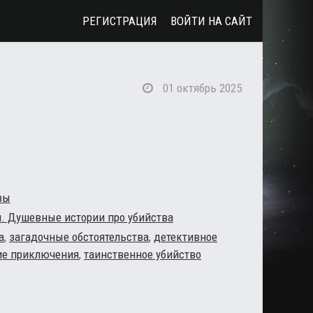
РЕГИСТРАЦИЯ
ВОЙТИ НА САЙТ
01 октябрь 2025
вы
и. Душевные истории про убийства
а
,
загадочные обстоятельства
,
детективное
е приключения
,
таинственное убийство